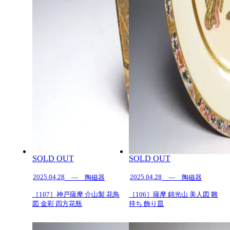
SOLD OUT
SOLD OUT
2025.04.28
2025.04.28
— 陶磁器
— 陶磁器
［107］神戸薩摩 介山製 花鳥
［106］薩摩 錦光山 美人図 雛
図 金彩 四方花瓶
持ち 飾り皿