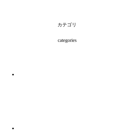
カテゴリ
categories
#ガラス工芸（2）
#七宝（8）