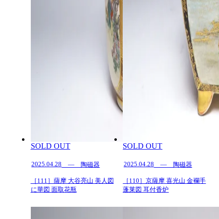
SOLD OUT
SOLD OUT
2025.04.28
2025.04.28
— 陶磁器
— 陶磁器
［111］薩摩 大谷亮山 美人図
［110］京薩摩 喜光山 金襴手
に華図 面取花瓶
蓬莱図 耳付香炉