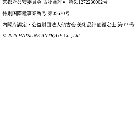
京都府公安委員会 古物商許可 第611272230002号
特別国際種事業番号 第05670号
内閣府認定・公益財団法人頌古会 美術品評価鑑定士 第019号
© 2026 HATSUNE ANTIQUE Co., Ltd.