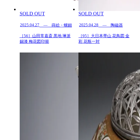
SOLD OUT
SOLD OUT
2025.04.27
2025.04.28
— 蒔絵・螺鈿
— 陶磁器
［56］山田常嘉斎 黒地 琳派
［95］大日本帯山 花鳥図 金
錫漆 梅花図印籠
彩 花瓶一対