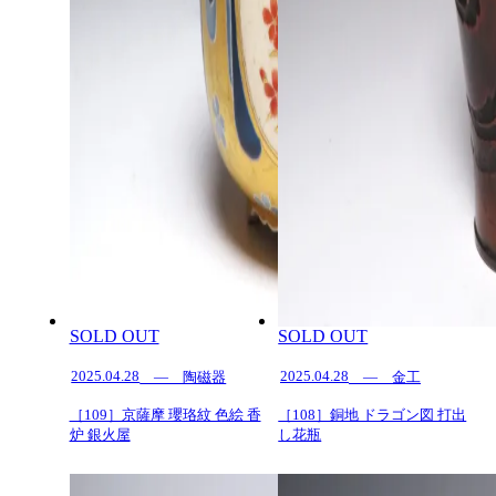
SOLD OUT
SOLD OUT
2025.04.28
2025.04.28
— 陶磁器
— 金工
［109］京薩摩 瓔珞紋 色絵 香
［108］銅地 ドラゴン図 打出
炉 銀火屋
し花瓶