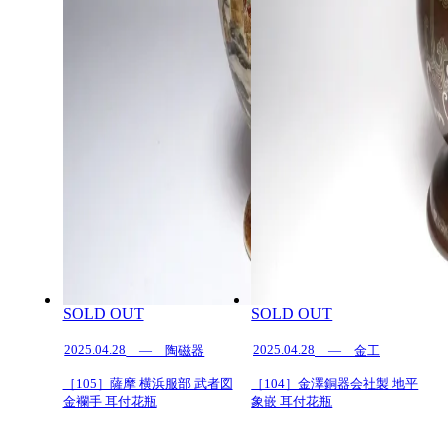
SOLD OUT
SOLD OUT
2025.04.28
2025.04.28
— 陶磁器
— 金工
［105］薩摩 横浜服部 武者図
［104］金澤銅器会社製 地平
金襴手 耳付花瓶
象嵌 耳付花瓶