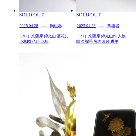
SOLD OUT
SOLD OUT
2025.04.28
2025.04.23
— 陶磁器
— 陶磁器
［91］京薩摩 錦光山 藤花に
［21］京薩摩 錦光山作 人物
小鳥図 色絵 花瓶
図 金襴手 鬼面耳付 香炉