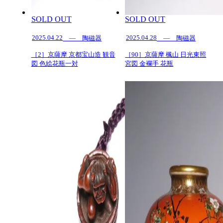
SOLD OUT
SOLD OUT
2025.04.22
2025.04.28
— 陶磁器
— 陶磁器
［2］京薩摩 京都宝山造 観音
［90］京薩摩 楓山 日光東照
図 色絵花瓶一対
宮図 金襴手 花瓶