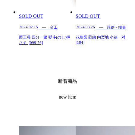
SOLD OUT
SOLD OUT
2024.02.15
2024.03.26
— 金工
— 蒔絵・螺鈿
西王母 四分一銀 熨斗(のし)押
花鳥図 蒔絵 内梨地 小箱一対
[184]
さえ [099-76]
新着商品
new item