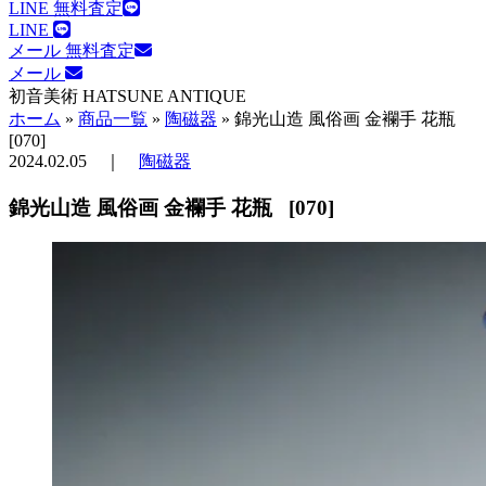
LINE 無料査定
LINE
メール 無料査定
メール
初音美術
HATSUNE ANTIQUE
ホーム
»
商品一覧
»
陶磁器
»
錦光山造 風俗画 金襴手 花瓶
[070]
2024.02.05
｜
陶磁器
錦光山造 風俗画 金襴手 花瓶 [070]