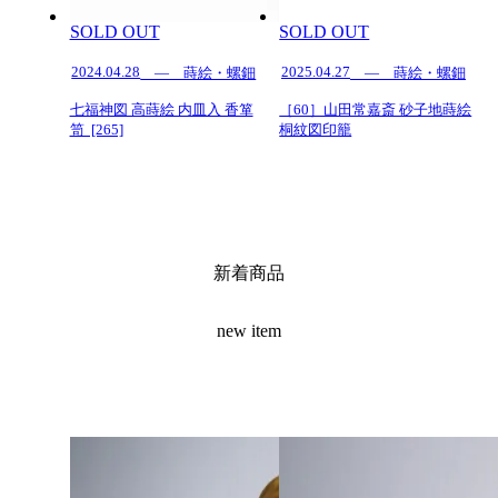
SOLD OUT
SOLD OUT
2024.04.28
2025.04.27
— 蒔絵・螺鈿
— 蒔絵・螺鈿
七福神図 高蒔絵 内皿入 香箪
［60］山田常嘉斎 砂子地蒔絵
笥 [265]
桐紋図印籠
新着商品
new item