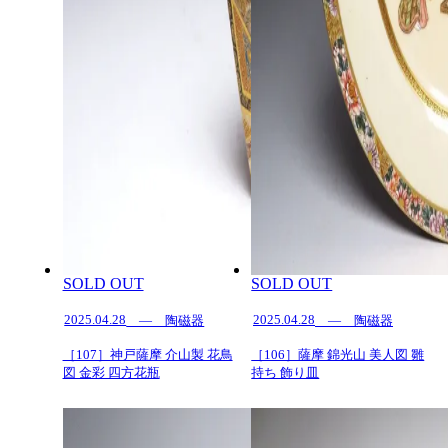
SOLD OUT
SOLD OUT
2025.04.28
2025.04.28
— 陶磁器
— 陶磁器
［107］神戸薩摩 介山製 花鳥
［106］薩摩 錦光山 美人図 雛
図 金彩 四方花瓶
持ち 飾り皿