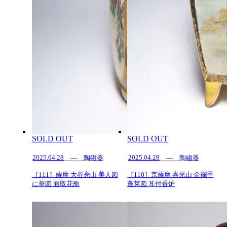
SOLD OUT
SOLD OUT
2025.04.28
2025.04.28
— 陶磁器
— 陶磁器
［111］薩摩 大谷亮山 美人図
［110］京薩摩 喜光山 金襴手
に華図 面取花瓶
蓬莱図 耳付香炉