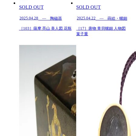
SOLD OUT
SOLD OUT
2025.04.28
2025.04.22
— 陶磁器
— 蒔絵・螺鈿
［103］薩摩 亮山 美人図 花瓶
［17］唐物 青貝螺鈿 人物図
菓子重