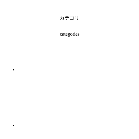
カテゴリ
categories
#ガラス工芸（2）
#七宝（8）