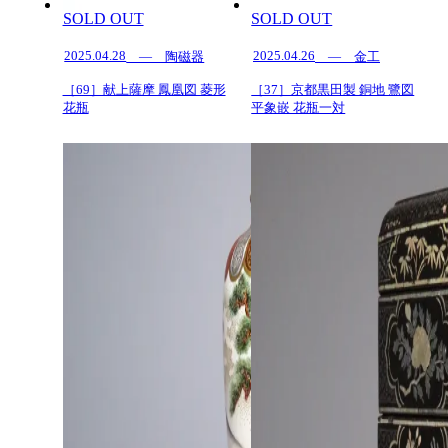
SOLD OUT
SOLD OUT
2025.04.28
2025.04.26
— 陶磁器
— 金工
［69］献上薩摩 鳳凰図 菱形
［37］京都黒田製 銅地 鷺図
花瓶
平象嵌 花瓶一対