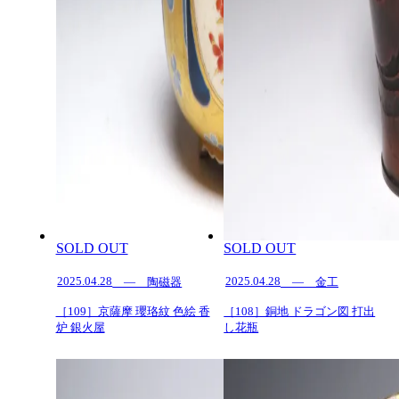
SOLD OUT
SOLD OUT
2025.04.28
2025.04.28
— 陶磁器
— 金工
［109］京薩摩 瓔珞紋 色絵 香
［108］銅地 ドラゴン図 打出
炉 銀火屋
し花瓶