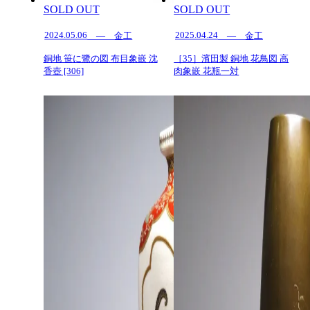
SOLD OUT
SOLD OUT
2024.05.06
2025.04.24
— 金工
— 金工
銅地 笹に鷺の図 布目象嵌 沈
［35］濱田製 銅地 花鳥図 高
香壺 [306]
肉象嵌 花瓶一対