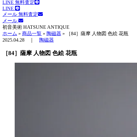
LINE 無料査定
LINE
メール 無料査定
メール
初音美術
HATSUNE ANTIQUE
ホーム
»
商品一覧
»
陶磁器
»
［84］薩摩 人物図 色絵 花瓶
2025.04.28
｜
陶磁器
［84］薩摩 人物図 色絵 花瓶