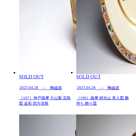
SOLD OUT
SOLD OUT
2025.04.28
2025.04.28
— 陶磁器
— 陶磁器
［107］神戸薩摩 介山製 花鳥
［106］薩摩 錦光山 美人図 雛
図 金彩 四方花瓶
持ち 飾り皿