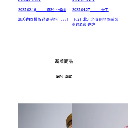
2025.02.16
2025.04.27
— 蒔絵・螺鈿
— 金工
源氏香図 横笛 蒔絵 硯箱 [538]
［62］北川北仙 銅地 銀菊図
高肉象嵌 香炉
新着商品
new item