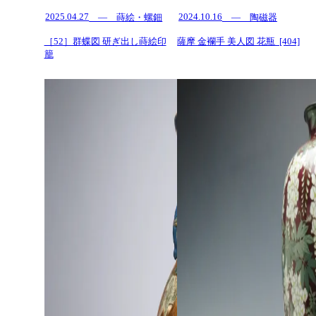
2025.04.27
2024.10.16
— 蒔絵・螺鈿
— 陶磁器
［52］群蝶図 研ぎ出し蒔絵印
薩摩 金襴手 美人図 花瓶 [404]
籠