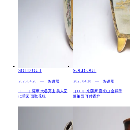
SOLD OUT
SOLD OUT
2025.04.28
2025.04.28
— 陶磁器
— 陶磁器
［111］薩摩 大谷亮山 美人図
［110］京薩摩 喜光山 金襴手
に華図 面取花瓶
蓬莱図 耳付香炉