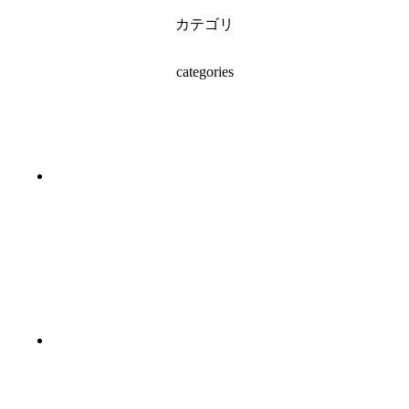
カテゴリ
categories
#ガラス工芸（2）
#七宝（8）