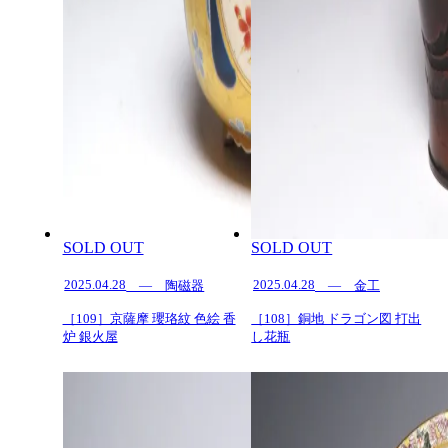
SOLD OUT
SOLD OUT
2025.04.28
2025.04.28
— 陶磁器
— 金工
［109］京薩摩 瓔珞紋 色絵 香
［108］銅地 ドラゴン図 打出
炉 銀火屋
し花瓶