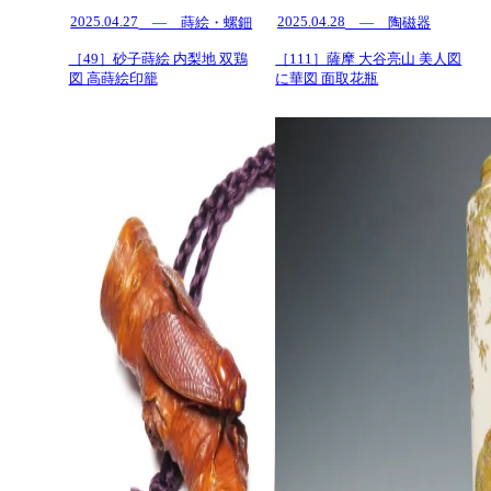
2025.04.27
2025.04.28
— 蒔絵・螺鈿
— 陶磁器
［49］砂子蒔絵 内梨地 双鶏
［111］薩摩 大谷亮山 美人図
図 高蒔絵印籠
に華図 面取花瓶