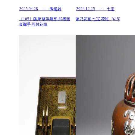
2025.04.28
2024.12.25
— 陶磁器
— 七宝
［105］薩摩 横浜服部 武者図
藤乃花画 七宝 花瓶 [415]
金襴手 耳付花瓶