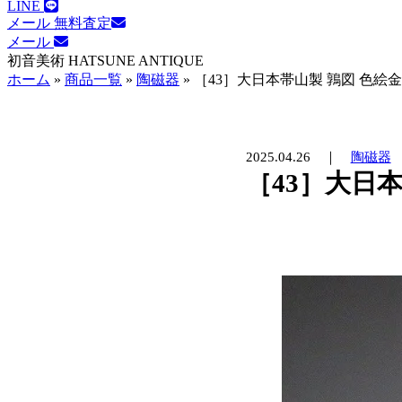
LINE
メール 無料査定
メール
初音美術
HATSUNE ANTIQUE
ホーム
»
商品一覧
»
陶磁器
»
［43］大日本帯山製 鶉図 色絵
2025.04.26
｜
陶磁器
［43］大日