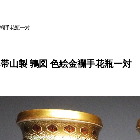
金襴手花瓶一対
本帯山製 鶉図 色絵金襴手花瓶一対